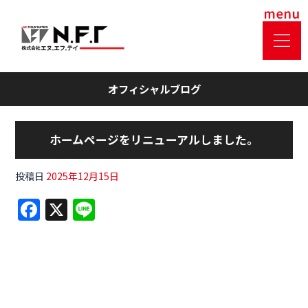
オフィシャルブログ
ホームページをリニューアルしました。
投稿日
2025年12月15日
F
X
Li
a
n
c
e
e
b